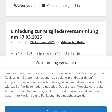
Datenschutzerklärung
Einladung
Weiterlesen
Kommentare geschlossen.
zur
Mitgliederversammlung
Einladung zur Mitgliederversammlung
am 17.03.2025
Veröffentlicht
24. Februar 2025
von
Adrian Ivo Kolar
.
Am 17.03.2025 findet um 15:00 Uhr die
Mitgliederversammlung des Fördervereines statt.
Zustimmung verwalten
Alle Mitglieder sind herzlich Eingeladen.
Um dir ein optimales Erlebnis zu bieten, verwenden wir Technologien wie
Cookies, um Geräteinformationen zu speichern und/oder darauf
Einladung
Weiterlesen
Kommentare geschlossen.
zuzugreifen. Wenn du diesen Technologien zustimmst, können wir Daten
zur
wie das Surfverhalten oder eindeutige IDs auf dieser Website verarbeiten.
Mitgliederversammlung
Wenn du deine Zustimmung nicht erteilst oder zurückziehst, können
bestimmte Merkmale und Funktionen beeinträchtigt werden.
am
Seitenleiste
17.03.2025
Suchen
Akzeptieren