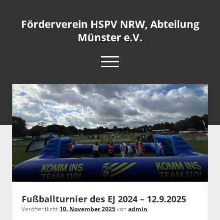
Förderverein HSPV NRW, Abteilung
Münster e.V.
open
menu
rss
info@ms.fv-hspv.de
Startseite
Blog
Satzung
Mitglied werden
Buchförderung
Impressum
open
Fußballturnier des EJ 2024 – 12.9.2025
dropdown
Veröffentlicht
10. November 2025
von
admin
.
Cookie-Richtlinie (EU)
menu