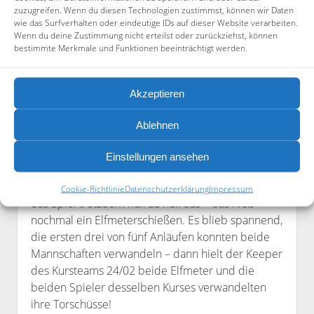
zuzugreifen. Wenn du diesen Technologien zustimmst, können wir Daten
wie das Surfverhalten oder eindeutige IDs auf dieser Website verarbeiten.
Wenn du deine Zustimmung nicht erteilst oder zurückziehst, können
bestimmte Merkmale und Funktionen beeinträchtigt werden.
Akzeptieren
Die heiße Phase endete mit den Spielen um Platz
3 und Platz 1. Beide Spiele fanden unter den
Ablehnen
mitfiebernden Augen aller statt. Besonders das
Spiel um den ersten Platz war ein Krimi durch und
Einstellungen ansehen
durch. Nach 15 Minuten intensiver Spielzeit im
Endspurt nach vielen gewonnenen Spielen ging
Cookie-Richtlinie
Datenschutzerklärung
Impressum
das Spiel trotzdem null zu null aus – das hieß
nochmal ein Elfmeterschießen. Es blieb spannend,
die ersten drei von fünf Anläufen konnten beide
Mannschaften verwandeln – dann hielt der Keeper
des Kursteams 24/02 beide Elfmeter und die
beiden Spieler desselben Kurses verwandelten
ihre Torschüsse!