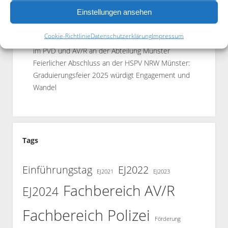
Einladung zur Mitgliederversammlung
Einstellungen ansehen
Buchförderung
Fußballturnier des EJ 2024 – 12.9.2025
Cookie-Richtlinie
Datenschutzerklärung
Impressum
Einführungstage des Einstellungsjahrganges 2025
im PVD und AV/R an der Abteilung Münster
Feierlicher Abschluss an der HSPV NRW Münster:
Graduierungsfeier 2025 würdigt Engagement und
Wandel
Tags
Einführungstag
EJ2022
EJ2021
EJ2023
Fachbereich AV/R
EJ2024
Fachbereich Polizei
Förderung