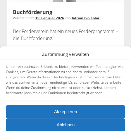
Datenschutzerklärung
Buchförderung
Veröffentlicht
19. Februar 2026
von
Adrian Ivo Kolar
.
Der Förderverein hat ein neues Förderprogramm –
die Buchförderung.
Zustimmung verwalten
Buchförderung
Weiterlesen
Kommentare geschlossen.
Um dir ein optimales Erlebnis zu bieten, verwenden wir Technologien wie
Cookies, um Geräteinformationen zu speichern und/oder darauf
Seitenleiste
zuzugreifen. Wenn du diesen Technologien zustimmst, können wir Daten
wie das Surfverhalten oder eindeutige IDs auf dieser Website verarbeiten.
Suchen
Wenn du deine Zustimmung nicht erteilst oder zurückziehst, können
bestimmte Merkmale und Funktionen beeinträchtigt werden.
Suchen
Akzeptieren
Aktuelle Beiträge
Ablehnen