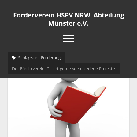
Förderverein HSPV NRW, Abteilung
Münster e.V.
open
menu
rss
info@ms.fv-hspv.de
Schlagwort:
Förderung
Der Förderverein fördert gerne verschiedene Projekte.
Startseite
Blog
Satzung
Mitglied werden
Buchförderung
Impressum
open
dropdown
Cookie-Richtlinie (EU)
menu