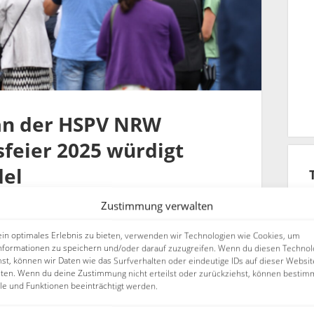
 an der HSPV NRW
feier 2025 würdigt
el
Zustimmung verwalten
 schwer, in der Mitte chaotisch und am
ein optimales Erlebnis zu bieten, verwenden wir Technologien wie Cookies, um
ie Hochschule für Polizei und Verwaltung…
nformationen zu speichern und/oder darauf zuzugreifen. Wenn du diesen Technol
st, können wir Daten wie das Surfverhalten oder eindeutige IDs auf dieser Websit
iten. Wenn du deine Zustimmung nicht erteilst oder zurückziehst, können bestim
e und Funktionen beeinträchtigt werden.