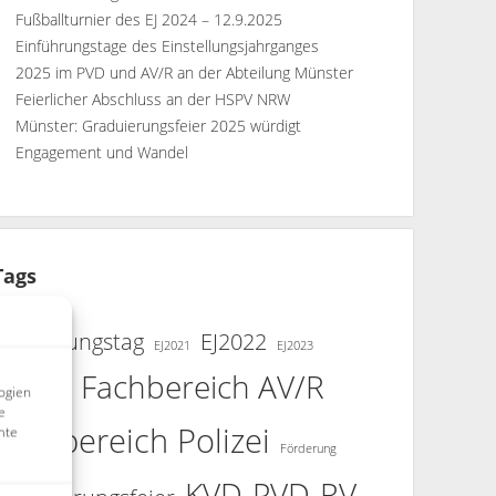
Fußballturnier des EJ 2024 – 12.9.2025
Einführungstage des Einstellungsjahrganges
2025 im PVD und AV/R an der Abteilung Münster
Feierlicher Abschluss an der HSPV NRW
Münster: Graduierungsfeier 2025 würdigt
Engagement und Wandel
Tags
Einführungstag
EJ2022
EJ2021
EJ2023
Fachbereich AV/R
EJ2024
ogien
e
Fachbereich Polizei
mte
Förderung
KVD
PVD
RV