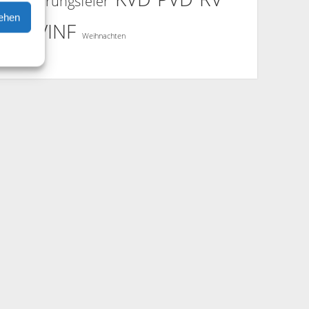
Graduierungsfeier
sehen
SVD
VINF
Weihnachten