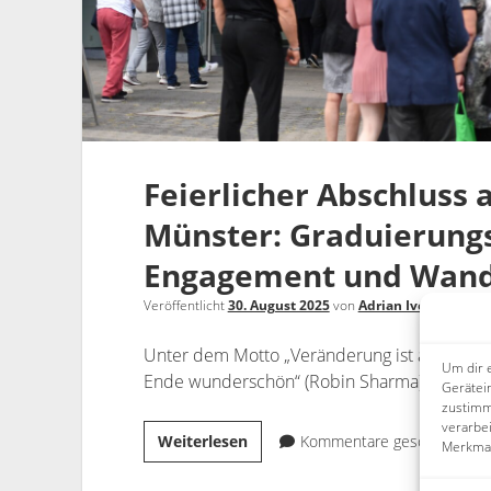
Feierlicher Abschluss
Münster: Graduierungs
Engagement und Wand
Veröffentlicht
30. August 2025
von
Adrian Ivo Kolar
.
Unter dem Motto „Veränderung ist am Anfang
Um dir 
Ende wunderschön“ (Robin Sharma) feierte d
Gerätei
zustimm
verarbe
Feierlicher
Weiterlesen
Kommentare geschlossen.
Merkmal
Abschluss