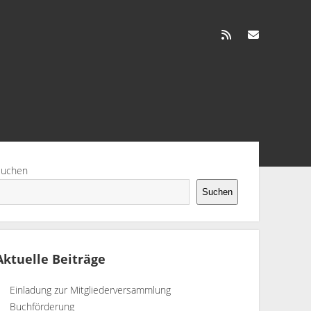
rss
info@ms.fv-hspv.de
tenleiste
Suchen
Suchen
Aktuelle Beiträge
Einladung zur Mitgliederversammlung
Buchförderung